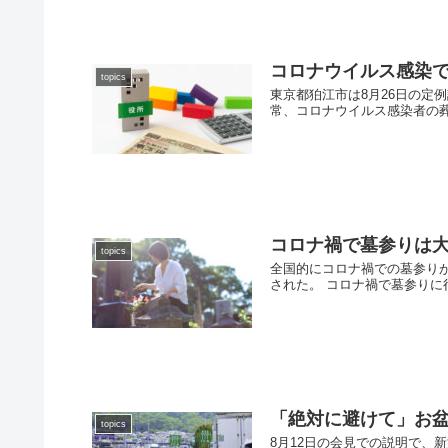
コロナウイルス感染
topics
東京都狛江市は8月26日の定
常、コロナウイルス感染者の葬
コロナ禍で墓参りは
topics
全国的にコロナ禍での墓参り
された。 コロナ禍で墓参りに行
「絶対に避けて」お盆
topics
8月12日の会見での説明で、