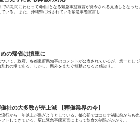
2日までの期間にわたって4回目となる緊急事態宣言が発令される見通しとなっ
ている。 また、沖縄県に出されている緊急事態宣言も...
ための帰省は慎重に
について、政府、各都道府県知事のコメントが公表されているが、第一として
別れの場である。しかし、県外をまたぐ移動となると感染リ...
儀社の大多数が売上減 【葬儀業界の今】
な流行から一年以上が過ぎようとしている。都心部ではコロナ禍以前からも売
フトしてきている。更に緊急事態宣言によって飲食の制限がかかり...