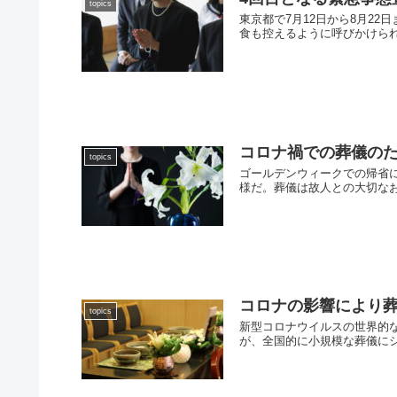
topics
東京都で7月12日から8月2
食も控えるように呼びかけられ
コロナ禍での葬儀の
topics
ゴールデンウィークでの帰省
様だ。葬儀は故人との大切なお
コロナの影響により葬
topics
新型コロナウイルスの世界的
が、全国的に小規模な葬儀にシ