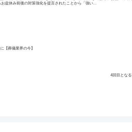
お盆休み前後の対策強化を提言されたことから「強い...
向に【葬儀業界の今】
4回目とな