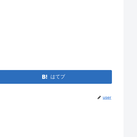
はてブ
user