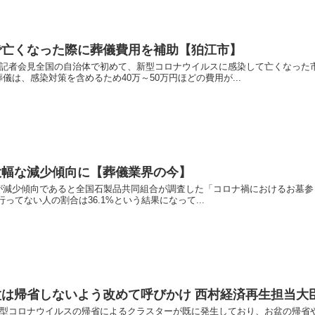
で亡くなった際に葬儀費用を補助【狛江市】
例記者会見全国の自治体で初めて、新型コロナウイルスに感染して亡くなった
儀は、感染対策を含めるため40万～50万円ほどの費用が...
大幅な減少傾向に【葬儀業界の今】
が減少傾向であると全国石製品共同組合が調査した「コロナ禍におけるお墓参
ってない人の割合は36.1%という結果になって...
は帰省しないよう改めて呼びかけ 西村経済再生担当大
新型コロナウイルスの帰省によるクラスターが既に発生しており、お盆の帰省