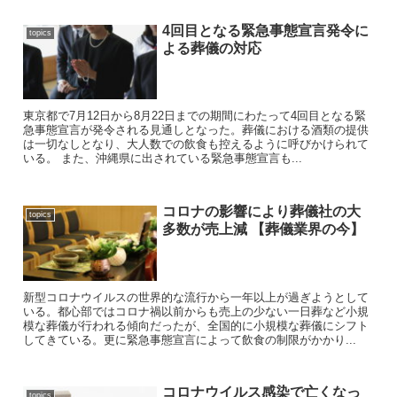
4回目となる緊急事態宣言発令に
topics
よる葬儀の対応
東京都で7月12日から8月22日までの期間にわたって4回目となる緊
急事態宣言が発令される見通しとなった。葬儀における酒類の提供
は一切なしとなり、大人数での飲食も控えるように呼びかけられて
いる。 また、沖縄県に出されている緊急事態宣言も...
コロナの影響により葬儀社の大
topics
多数が売上減 【葬儀業界の今】
新型コロナウイルスの世界的な流行から一年以上が過ぎようとして
いる。都心部ではコロナ禍以前からも売上の少ない一日葬など小規
模な葬儀が行われる傾向だったが、全国的に小規模な葬儀にシフト
してきている。更に緊急事態宣言によって飲食の制限がかかり...
コロナウイルス感染で亡くなっ
topics