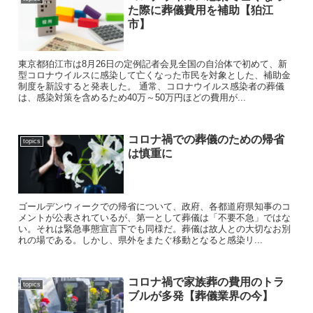
た際に葬儀費用を補助【狛江
市】
東京都狛江市は8月26日の定例記者会見全国の自治体で初めて、新
型コロナウイルスに感染して亡くなった市民を対象とした、補助金
制度を新設すると発表した。 通常、コロナウイルス感染者の葬儀
は、感染対策を含めるため40万～50万円ほどの費用が...
コロナ禍での葬儀のための帰省
topics
は慎重に
ゴールデンウィークでの帰省について、政府、各都道府県知事のコ
メントが公表されているが、第一として葬儀は「不要不急」ではな
い。それは緊急事態宣言下でも同様だ。葬儀は故人との大切なお別
れの場である。しかし、県外をまたぐ移動となると感染リ...
コロナ禍で家族葬の費用のトラ
topics
ブルが多発【葬儀業界の今】